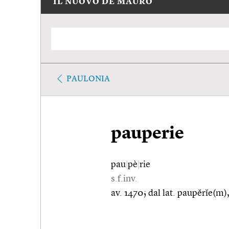
IL NUOVO DE MAURO
PAULONIA
pauperie
pau
|
pè
|
rie
s.f.inv.
av. 1470; dal lat. paupĕrĭe(m),