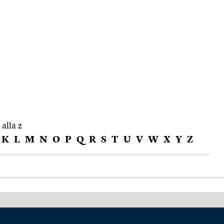
 alla z
K
L
M
N
O
P
Q
R
S
T
U
V
W
X
Y
Z