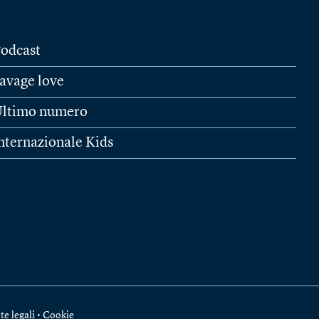
odcast
avage love
ltimo numero
nternazionale Kids
te legali
•
Cookie