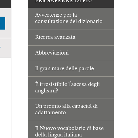
PER SAPERNE DI PIÙ
Avvertenze per la
consultazione del dizionario
A
Ricerca avanzata
Abbreviazioni
Il gran mare delle parole
È irresistibile l’ascesa degli
anglismi?
Un premio alla capacità di
adattamento
Il Nuovo vocabolario di base
della lingua italiana