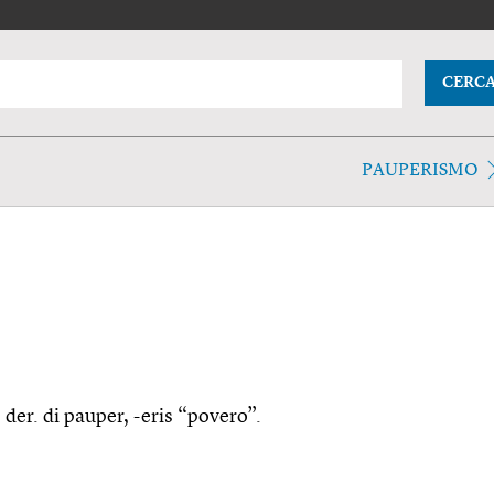
CERC
PAUPERISMO
 der. di pauper, -eris “povero”.