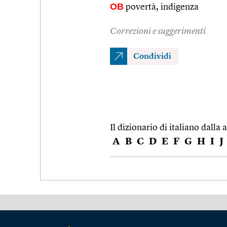
OB
povertà, indigenza
Correzioni e suggerimenti
Condividi
Il dizionario di italiano dalla a
A
B
C
D
E
F
G
H
I
J