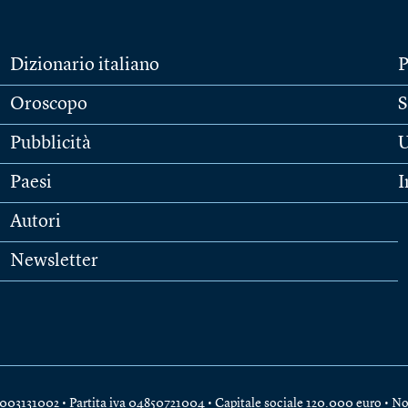
Dizionario italiano
P
Oroscopo
S
Pubblicità
U
Paesi
I
Autori
Newsletter
e 04003131002 • Partita iva 04850721004 • Capitale sociale 120.000 euro •
No