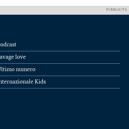
PUBBLICITÀ
odcast
avage love
ltimo numero
nternazionale Kids