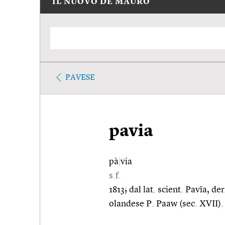
IL NUOVO DE MAURO
PAVESE
pavia
pà
|
via
s.f.
1813; dal lat. scient. Pavĭa, d
olandese P. Paaw (sec. XVII).