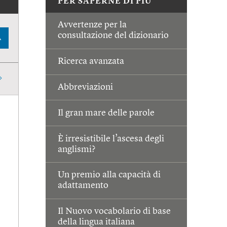
PER SAPERNE DI PIÙ
Avvertenze per la
consultazione del dizionario
A
Ricerca avanzata
Abbreviazioni
Il gran mare delle parole
È irresistibile l’ascesa degli
anglismi?
Un premio alla capacità di
adattamento
Il Nuovo vocabolario di base
della lingua italiana