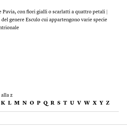
Pavia, con fiori gialli o scarlatti a quattro petali
|
e del genere Esculo cui appartengono varie specie
ntrionale
 alla z
K
L
M
N
O
P
Q
R
S
T
U
V
W
X
Y
Z