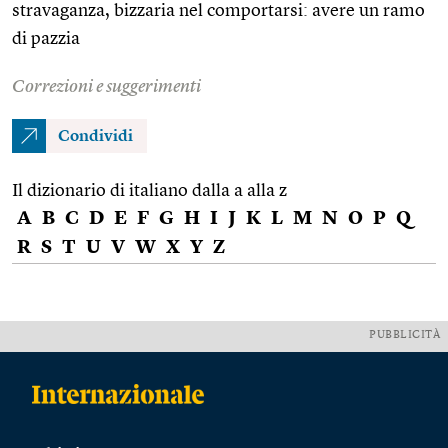
stravaganza, bizzaria nel comportarsi: avere un ramo
di pazzia
Correzioni e suggerimenti
Condividi
Il dizionario di italiano dalla a alla z
A
B
C
D
E
F
G
H
I
J
K
L
M
N
O
P
Q
R
S
T
U
V
W
X
Y
Z
PUBBLICITÀ