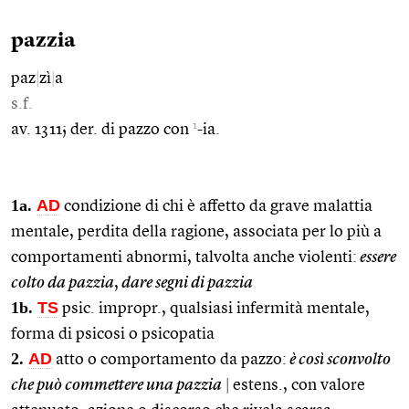
pazzia
paz
|
zì
|
a
s.f.
1
av. 1311; der. di pazzo con
-ia.
1a.
AD
condizione di chi è affetto da grave malattia
mentale, perdita della ragione, associata per lo più a
comportamenti abnormi, talvolta anche violenti:
essere
colto da pazzia
,
dare segni di pazzia
1b.
TS
psic. impropr., qualsiasi infermità mentale,
forma di psicosi o psicopatia
2.
AD
atto o comportamento da pazzo:
è così sconvolto
che può commettere una pazzia
|
estens., con valore