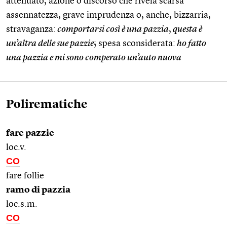
attenuato, azione o discorso che rivela scarsa
assennatezza, grave imprudenza o, anche, bizzarria,
stravaganza:
comportarsi così è una pazzia
,
questa è
un’altra delle sue pazzie
; spesa sconsiderata:
ho fatto
una pazzia e mi sono comperato un’auto nuova
Polirematiche
fare pazzie
loc.v.
CO
fare follie
ramo di pazzia
loc.s.m.
CO