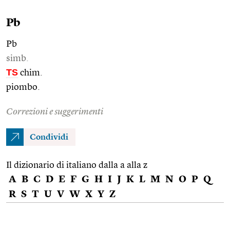
Pb
Pb
simb.
TS
chim.
piombo.
Correzioni e suggerimenti
Condividi
Il dizionario di italiano dalla a alla z
A
B
C
D
E
F
G
H
I
J
K
L
M
N
O
P
Q
R
S
T
U
V
W
X
Y
Z