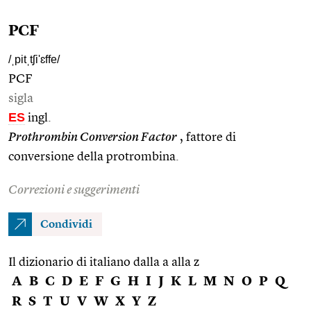
PCF
/ˌpitˌtʃi'ɛffe/
PCF
sigla
ES
ingl.
Prothrombin Conversion Factor
, fattore di
conversione della protrombina.
Correzioni e suggerimenti
Condividi
Il dizionario di italiano dalla a alla z
A
B
C
D
E
F
G
H
I
J
K
L
M
N
O
P
Q
R
S
T
U
V
W
X
Y
Z