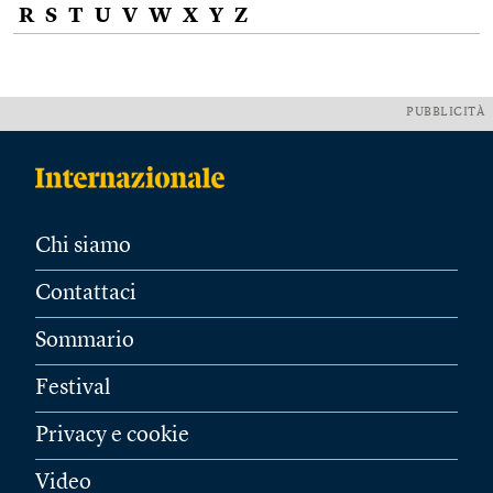
R
S
T
U
V
W
X
Y
Z
PUBBLICITÀ
Chi siamo
Contattaci
Sommario
Festival
Privacy e cookie
Video