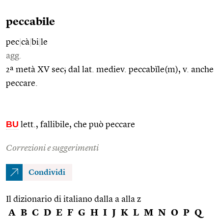
peccabile
pec
|
cà
|
bi
|
le
agg.
2ª metà XV sec; dal lat. mediev. peccabĭle(m), v. anche
peccare.
BU
lett., fallibile, che può peccare
Correzioni e suggerimenti
Condividi
Il dizionario di italiano dalla a alla z
A
B
C
D
E
F
G
H
I
J
K
L
M
N
O
P
Q