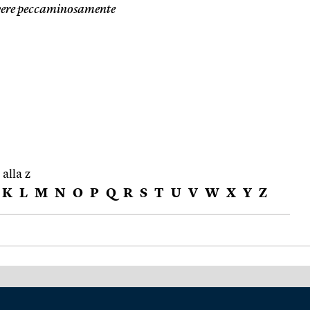
vere peccaminosamente
 alla z
K
L
M
N
O
P
Q
R
S
T
U
V
W
X
Y
Z