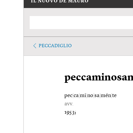
IL NUOVO DE MAURO
PECCADIGLIO
peccaminosa
pec
|
ca
|
mi
|
no
|
sa
|
mén
|
te
avv.
1953;