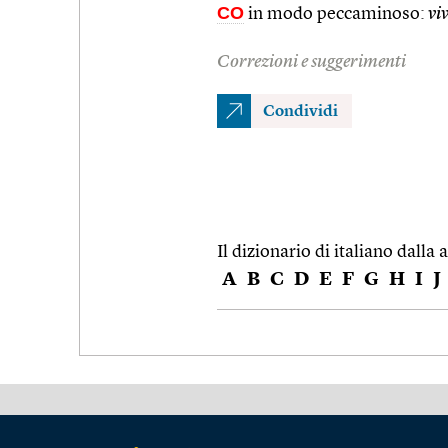
CO
in modo peccaminoso:
vi
Correzioni e suggerimenti
Condividi
Il dizionario di italiano dalla a
A
B
C
D
E
F
G
H
I
J