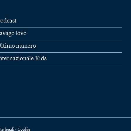
odcast
avage love
ltimo numero
nternazionale Kids
te legali
•
Cookie