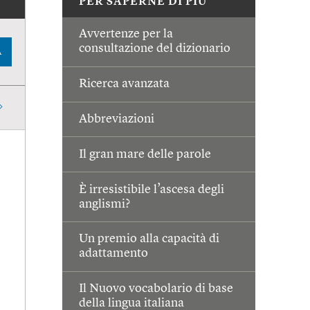
PER SAPERNE DI PIÙ
Avvertenze per la
consultazione del dizionario
A
Ricerca avanzata
Abbreviazioni
Il gran mare delle parole
È irresistibile l’ascesa degli
anglismi?
Un premio alla capacità di
adattamento
Il Nuovo vocabolario di base
della lingua italiana