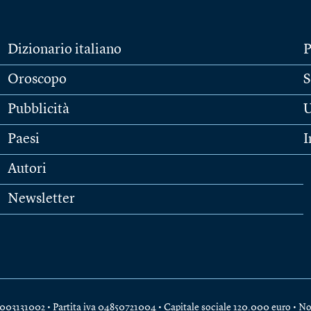
Dizionario italiano
P
Oroscopo
S
Pubblicità
U
Paesi
I
Autori
Newsletter
e 04003131002 • Partita iva 04850721004 • Capitale sociale 120.000 euro •
No