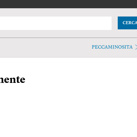
CERC
PECCAMINOSITA
mente