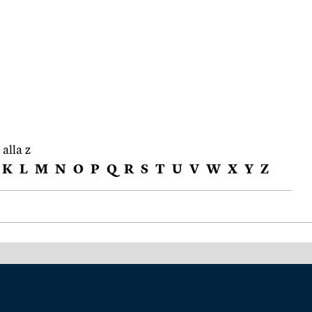
 alla z
K
L
M
N
O
P
Q
R
S
T
U
V
W
X
Y
Z