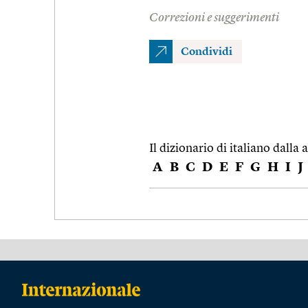
Correzioni e suggerimenti
Condividi
Il dizionario di italiano dalla a
A
B
C
D
E
F
G
H
I
J