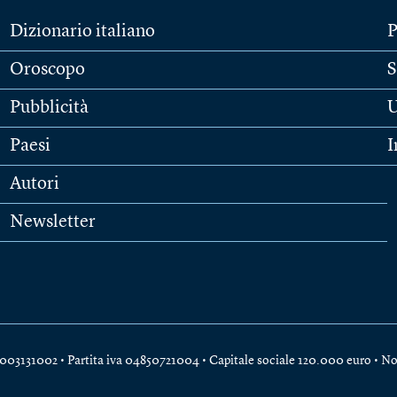
Dizionario italiano
P
Oroscopo
S
Pubblicità
U
Paesi
I
Autori
Newsletter
e 04003131002 • Partita iva 04850721004 • Capitale sociale 120.000 euro •
No