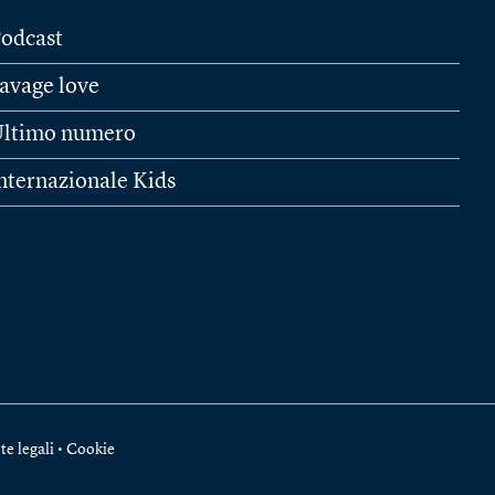
odcast
avage love
ltimo numero
nternazionale Kids
te legali
•
Cookie