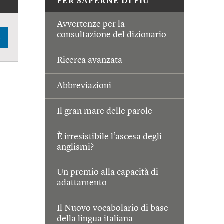
PER SAPERNE DI PIÙ
Avvertenze per la
consultazione del dizionario
A
Ricerca avanzata
Abbreviazioni
Il gran mare delle parole
È irresistibile l’ascesa degli
anglismi?
Un premio alla capacità di
adattamento
Il Nuovo vocabolario di base
della lingua italiana