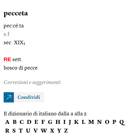
pecceta
pec
|
cé
|
ta
s.f.
sec. XIX;
RE
sett.
bosco di pecce
Correzioni e suggerimenti
Condividi
Il dizionario di italiano dalla a alla z
A
B
C
D
E
F
G
H
I
J
K
L
M
N
O
P
Q
R
S
T
U
V
W
X
Y
Z