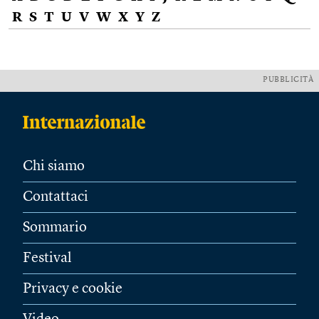
R
S
T
U
V
W
X
Y
Z
PUBBLICITÀ
Chi siamo
Contattaci
Sommario
Festival
Privacy e cookie