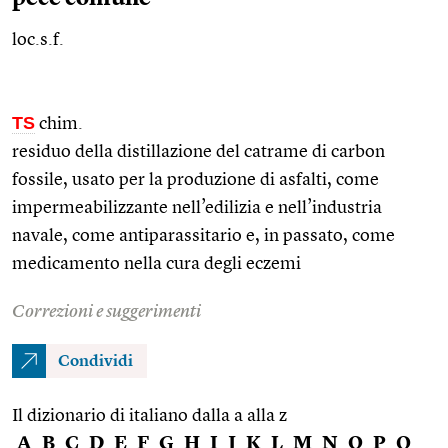
loc.s.f.
TS
chim.
residuo della distillazione del catrame di carbon
fossile, usato per la produzione di asfalti, come
impermeabilizzante nell’edilizia e nell’industria
navale, come antiparassitario e, in passato, come
medicamento nella cura degli eczemi
Correzioni e suggerimenti
Condividi
Il dizionario di italiano dalla a alla z
A
B
C
D
E
F
G
H
I
J
K
L
M
N
O
P
Q