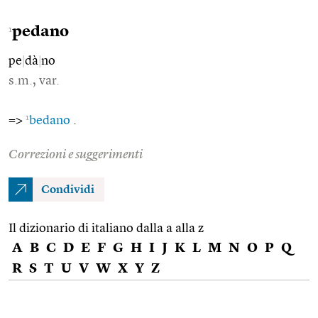
pedano
1
pe
|
dà
|
no
s.m., var.
1
=>
bedano
.
Correzioni e suggerimenti
Condividi
Il dizionario di italiano dalla a alla z
A
B
C
D
E
F
G
H
I
J
K
L
M
N
O
P
Q
R
S
T
U
V
W
X
Y
Z