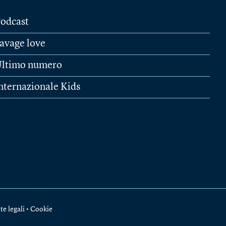
odcast
avage love
ltimo numero
nternazionale Kids
te legali
•
Cookie