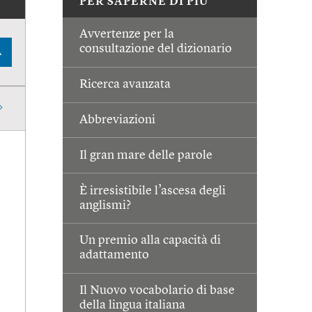
PER SAPERNE DI PIÙ
Avvertenze per la
consultazione del dizionario
A
Ricerca avanzata
Abbreviazioni
Il gran mare delle parole
È irresistibile l’ascesa degli
anglismi?
Un premio alla capacità di
adattamento
Il Nuovo vocabolario di base
della lingua italiana