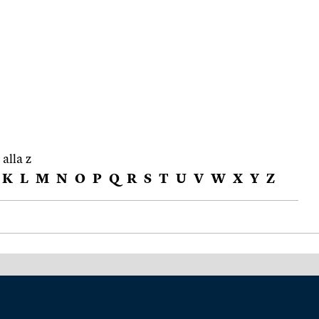
 alla z
K
L
M
N
O
P
Q
R
S
T
U
V
W
X
Y
Z