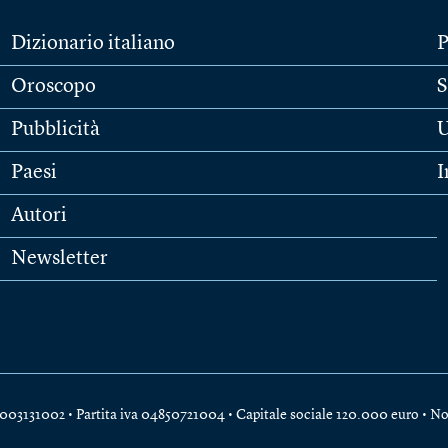
Dizionario italiano
P
Oroscopo
S
Pubblicità
U
Paesi
I
Autori
Newsletter
e 04003131002 • Partita iva 04850721004 • Capitale sociale 120.000 euro •
No