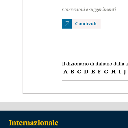
Correzioni e suggerimenti
Condividi
Il dizionario di italiano dalla a
A
B
C
D
E
F
G
H
I
J