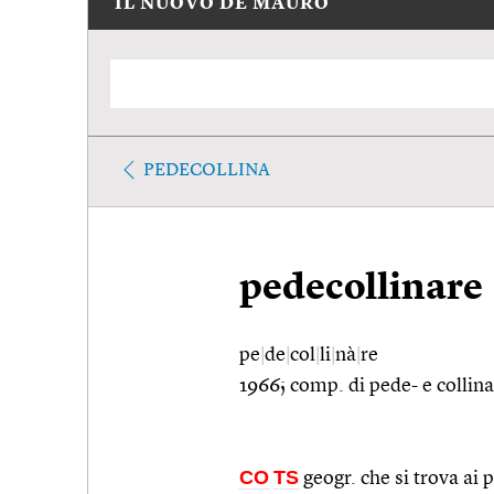
IL NUOVO DE MAURO
PEDECOLLINA
pedecollinare
pe
|
de
|
col
|
li
|
nà
|
re
1966; comp. di pede- e collina
CO
TS
geogr. che si trova ai p