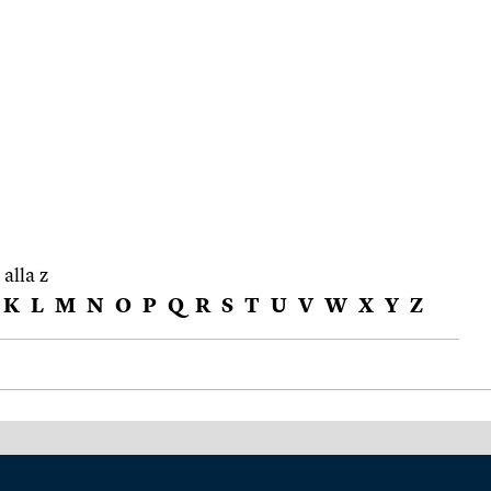
 alla z
K
L
M
N
O
P
Q
R
S
T
U
V
W
X
Y
Z