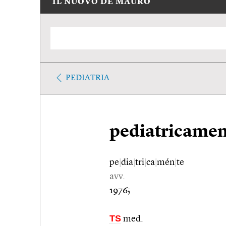
IL NUOVO DE MAURO
PEDIATRIA
pediatricamen
pe
|
dia
|
tri
|
ca
|
mén
|
te
avv.
1976;
TS
med.