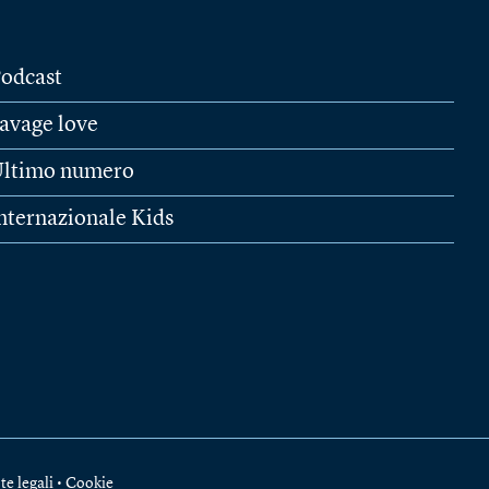
odcast
avage love
ltimo numero
nternazionale Kids
te legali
•
Cookie