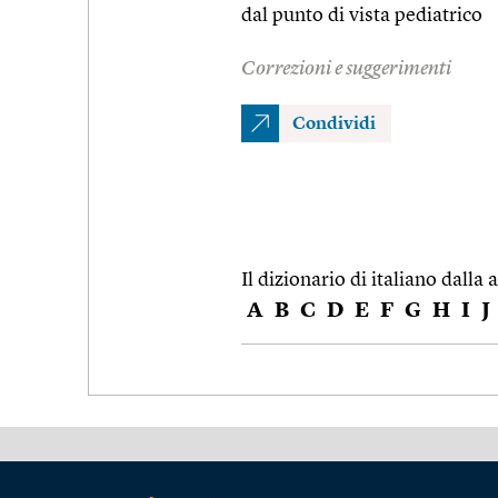
dal punto di vista pediatrico
Correzioni e suggerimenti
Condividi
Il dizionario di italiano dalla a
A
B
C
D
E
F
G
H
I
J