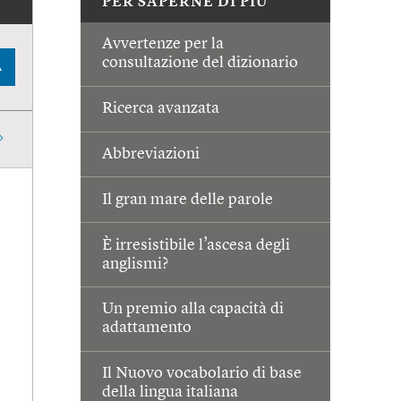
PER SAPERNE DI PIÙ
Avvertenze per la
consultazione del dizionario
A
Ricerca avanzata
Abbreviazioni
Il gran mare delle parole
È irresistibile l’ascesa degli
anglismi?
Un premio alla capacità di
adattamento
Il Nuovo vocabolario di base
della lingua italiana