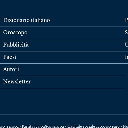
Dizionario italiano
P
Oroscopo
S
Pubblicità
U
Paesi
I
Autori
Newsletter
e 04003131002 • Partita iva 04850721004 • Capitale sociale 120.000 euro •
No