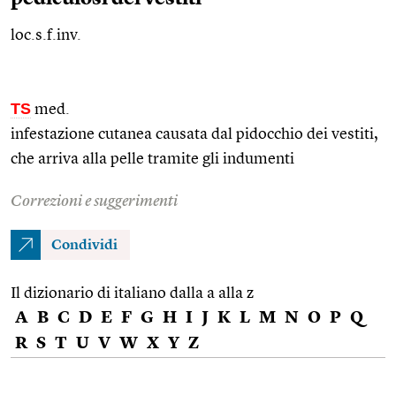
loc.s.f.inv.
TS
med.
infestazione cutanea causata dal pidocchio dei vestiti,
che arriva alla pelle tramite gli indumenti
Correzioni e suggerimenti
Condividi
Il dizionario di italiano dalla a alla z
A
B
C
D
E
F
G
H
I
J
K
L
M
N
O
P
Q
R
S
T
U
V
W
X
Y
Z