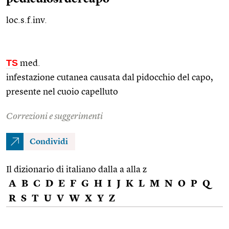
loc.s.f.inv.
TS
med.
infestazione cutanea causata dal pidocchio del capo,
presente nel cuoio capelluto
Correzioni e suggerimenti
Condividi
Il dizionario di italiano dalla a alla z
A
B
C
D
E
F
G
H
I
J
K
L
M
N
O
P
Q
R
S
T
U
V
W
X
Y
Z