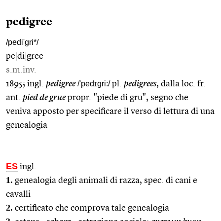
pedigree
/pedi'gri*/
pe
|
di
|
gree
s.m.inv.
1895; ingl.
pedigree
/'pedɪgri:/
pl.
pedigrees
, dalla loc. fr.
ant.
pied de grue
propr. "piede di gru", segno che
veniva apposto per specificare il verso di lettura di una
genealogia
ES
ingl.
1.
genealogia degli animali di razza, spec. di cani e
cavalli
2.
certificato che comprova tale genealogia