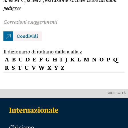
3.
estens., scherz., estrazione sociale:
avere un buon
pedigree
Correzioni e suggerimenti
Condividi
Il dizionario di italiano dalla a alla z
A
B
C
D
E
F
G
H
I
J
K
L
M
N
O
P
Q
R
S
T
U
V
W
X
Y
Z
PUBBLICITÀ