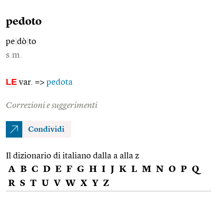
pedoto
pe
|
dò
|
to
s.m.
LE
var. =>
pedota
Correzioni e suggerimenti
Condividi
Il dizionario di italiano dalla a alla z
A
B
C
D
E
F
G
H
I
J
K
L
M
N
O
P
Q
R
S
T
U
V
W
X
Y
Z