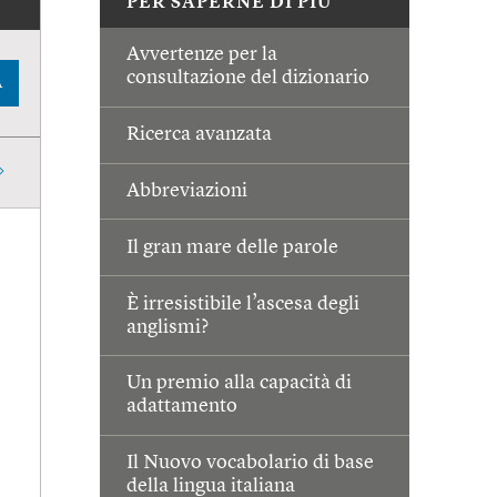
PER SAPERNE DI PIÙ
Avvertenze per la
consultazione del dizionario
A
Ricerca avanzata
Abbreviazioni
Il gran mare delle parole
È irresistibile l’ascesa degli
anglismi?
Un premio alla capacità di
adattamento
Il Nuovo vocabolario di base
della lingua italiana