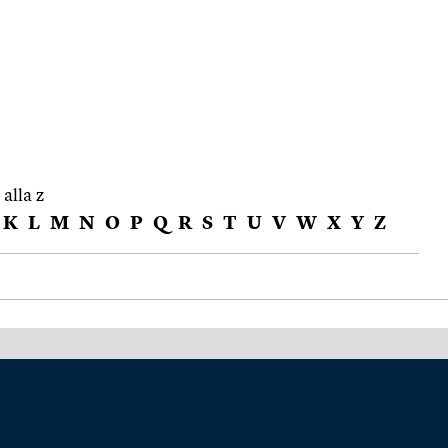
 alla z
K
L
M
N
O
P
Q
R
S
T
U
V
W
X
Y
Z