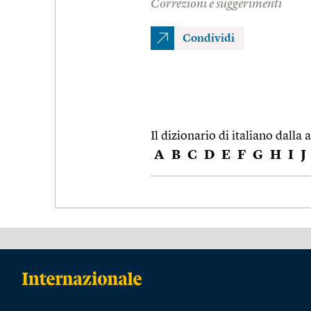
Correzioni e suggerimenti
Condividi
Il dizionario di italiano dalla a
A
B
C
D
E
F
G
H
I
J