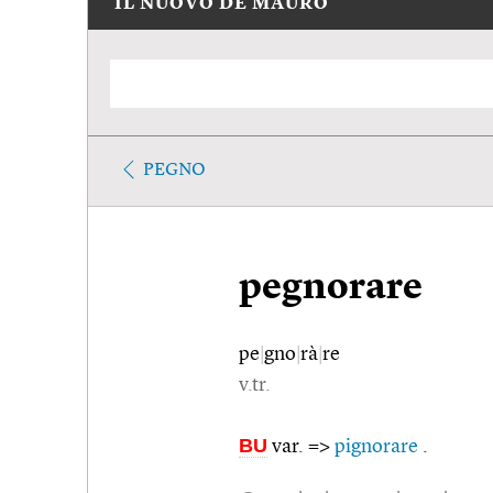
IL NUOVO DE MAURO
PEGNO
pegnorare
pe
|
gno
|
rà
|
re
v.tr.
BU
var. =>
pignorare
.