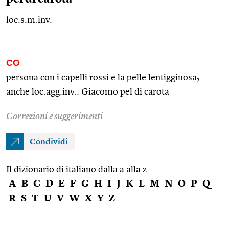
loc.s.m.inv.
CO
persona con i capelli rossi e la pelle lentigginosa;
anche
loc.agg.
inv.: Giacomo pel di carota
Correzioni e suggerimenti
Condividi
Il dizionario di italiano dalla a alla z
A
B
C
D
E
F
G
H
I
J
K
L
M
N
O
P
Q
R
S
T
U
V
W
X
Y
Z