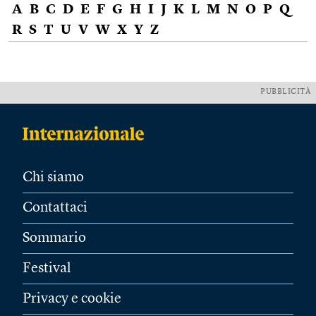
A
B
C
D
E
F
G
H
I
J
K
L
M
N
O
P
Q
R
S
T
U
V
W
X
Y
Z
PUBBLICITÀ
Chi siamo
Contattaci
Sommario
Festival
Privacy e cookie