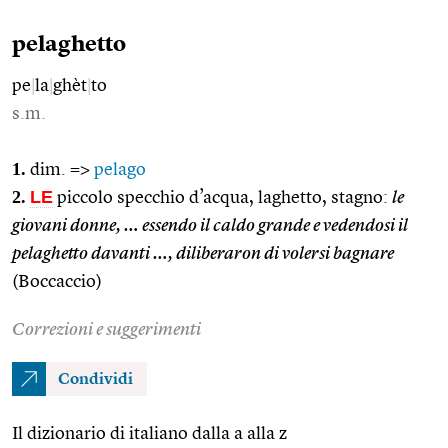
pelaghetto
pe
|
la
|
ghèt
|
to
s.m.
1.
dim. =>
pelago
2.
LE
piccolo specchio d’acqua, laghetto, stagno:
le
giovani donne, … essendo il caldo grande e vedendosi il
pelaghetto davanti …, diliberaron di volersi bagnare
(Boccaccio)
Correzioni e suggerimenti
Condividi
Il dizionario di italiano dalla a alla z