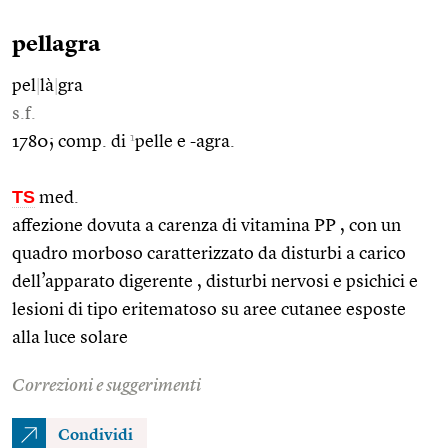
pellagra
pel
|
là
|
gra
s.f.
1
1780; comp. di
pelle e -agra.
TS
med.
affezione dovuta a carenza di vitamina PP , con un
quadro morboso caratterizzato da disturbi a carico
dell’apparato digerente , disturbi nervosi e psichici e
lesioni di tipo eritematoso su aree cutanee esposte
alla luce solare
Correzioni e suggerimenti
Condividi