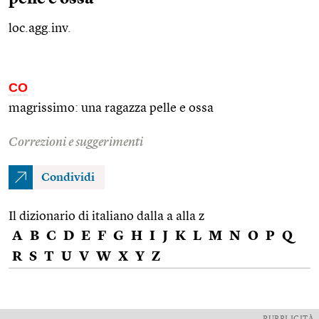
loc.agg.inv.
CO
magrissimo: una ragazza pelle e ossa
Correzioni e suggerimenti
Condividi
Il dizionario di italiano dalla a alla z
A
B
C
D
E
F
G
H
I
J
K
L
M
N
O
P
Q
R
S
T
U
V
W
X
Y
Z