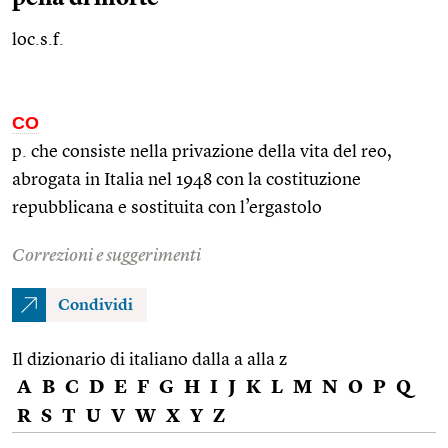
loc.s.f.
CO
p. che consiste nella privazione della vita del reo,
abrogata in Italia nel 1948 con la costituzione
repubblicana e sostituita con l’ergastolo
Correzioni e suggerimenti
Condividi
Il dizionario di italiano dalla a alla z
A
B
C
D
E
F
G
H
I
J
K
L
M
N
O
P
Q
R
S
T
U
V
W
X
Y
Z