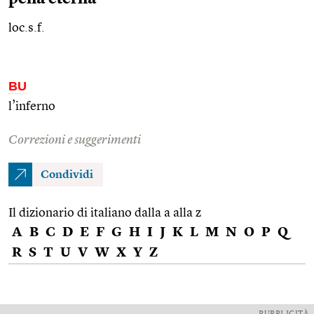
loc.s.f.
BU
l’inferno
Correzioni e suggerimenti
Condividi
Il dizionario di italiano dalla a alla z
A
B
C
D
E
F
G
H
I
J
K
L
M
N
O
P
Q
R
S
T
U
V
W
X
Y
Z