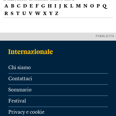
A
B
C
D
E
F
G
H
I
J
K
L
M
N
O
P
Q
R
S
T
U
V
W
X
Y
Z
PUBBLICITÀ
Chi siamo
Contattaci
Sommario
Festival
Privacy e cookie