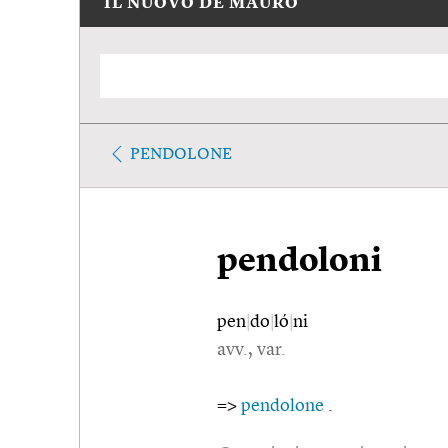
IL NUOVO DE MAURO
PENDOLONE
pendoloni
pen
|
do
|
ló
|
ni
avv., var.
=>
pendolone
.