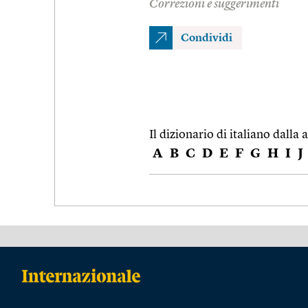
Correzioni e suggerimenti
Condividi
Il dizionario di italiano dalla a
A
B
C
D
E
F
G
H
I
J