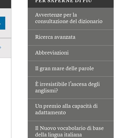
PER SAPERNE DI PIÙ
Avvertenze per la
consultazione del dizionario
A
Ricerca avanzata
Abbreviazioni
Il gran mare delle parole
È irresistibile l’ascesa degli
anglismi?
Un premio alla capacità di
adattamento
Il Nuovo vocabolario di base
della lingua italiana