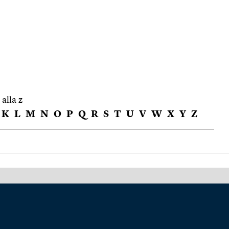
 alla z
K
L
M
N
O
P
Q
R
S
T
U
V
W
X
Y
Z