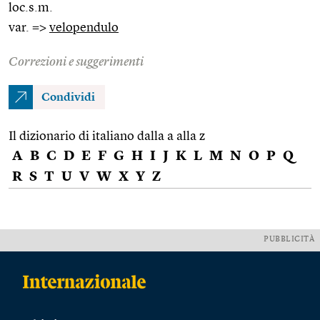
loc.s.m.
var. =>
velopendulo
Correzioni e suggerimenti
Condividi
Il dizionario di italiano dalla a alla z
A
B
C
D
E
F
G
H
I
J
K
L
M
N
O
P
Q
R
S
T
U
V
W
X
Y
Z
PUBBLICITÀ