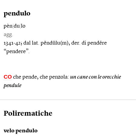
pendulo
pèn
|
du
|
lo
agg.
1341-42; dal lat. pĕndŭlu(m), der. di pendēre
“pendere”.
CO
che pende, che penzola:
un cane con le orecchie
pendule
Polirematiche
velo pendulo