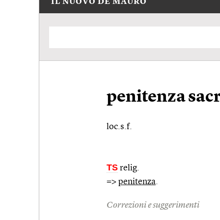
IL NUOVO DE MAURO
penitenza sac
loc.s.f.
TS
relig.
=>
penitenza
.
Correzioni e suggerimenti