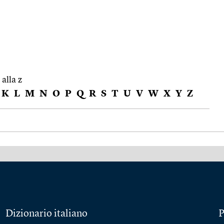
 alla z
K
L
M
N
O
P
Q
R
S
T
U
V
W
X
Y
Z
Dizionario italiano
P