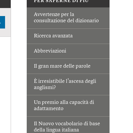
PER SAPERNE DI PIÙ
Avvertenze per la
consultazione del dizionario
A
Ricerca avanzata
Abbreviazioni
Il gran mare delle parole
È irresistibile l’ascesa degli
anglismi?
Un premio alla capacità di
adattamento
Il Nuovo vocabolario di base
della lingua italiana