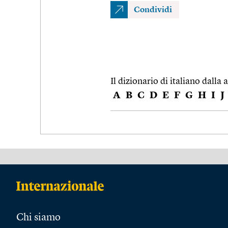
Condividi
Il dizionario di italiano dalla a
A
B
C
D
E
F
G
H
I
J
Chi siamo