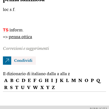
loc.s.f.
TS
inform.
=>
penna ottica
Correzioni e suggerimenti
Condividi
Il dizionario di italiano dalla a alla z
A
B
C
D
E
F
G
H
I
J
K
L
M
N
O
P
Q
R
S
T
U
V
W
X
Y
Z