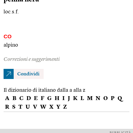
loc.s.f.
CO
alpino
Correzioni e suggerimenti
Condividi
Il dizionario di italiano dalla a alla z
A
B
C
D
E
F
G
H
I
J
K
L
M
N
O
P
Q
R
S
T
U
V
W
X
Y
Z