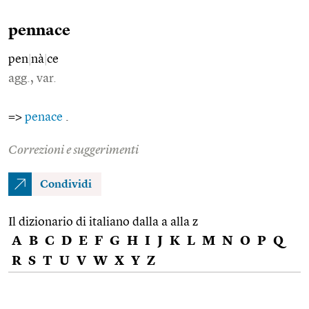
pennace
pen
|
nà
|
ce
agg., var.
=>
penace
.
Correzioni e suggerimenti
Condividi
Il dizionario di italiano dalla a alla z
A
B
C
D
E
F
G
H
I
J
K
L
M
N
O
P
Q
R
S
T
U
V
W
X
Y
Z