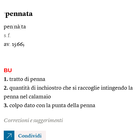
pennata
1
pen
|
nà
|
ta
s.f.
av. 1566;
BU
1.
tratto di penna
2.
quantità di inchiostro che si raccoglie intingendo la
penna nel calamaio
3.
colpo dato con la punta della penna
Correzioni e suggerimenti
Condividi