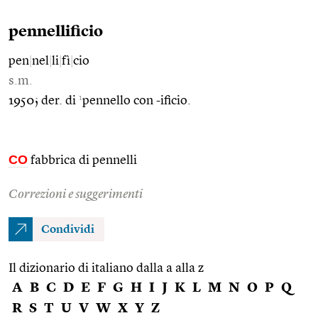
pennellificio
pen
|
nel
|
li
|
fì
|
cio
s.m.
1
1950; der. di
pennello con -ificio.
CO
fabbrica di pennelli
Correzioni e suggerimenti
Condividi
Il dizionario di italiano dalla a alla z
A
B
C
D
E
F
G
H
I
J
K
L
M
N
O
P
Q
R
S
T
U
V
W
X
Y
Z