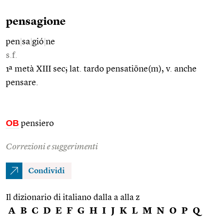
pensagione
pen
|
sa
|
gió
|
ne
s.f.
1ª metà XIII sec; lat. tardo pensatiōne(m), v. anche
pensare.
OB
pensiero
Correzioni e suggerimenti
Condividi
Il dizionario di italiano dalla a alla z
A
B
C
D
E
F
G
H
I
J
K
L
M
N
O
P
Q