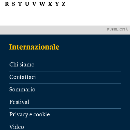
R
S
T
U
V
W
X
Y
Z
PUBBLICITÀ
Chi siamo
Contattaci
Sommario
Festival
Privacy e cookie
Video