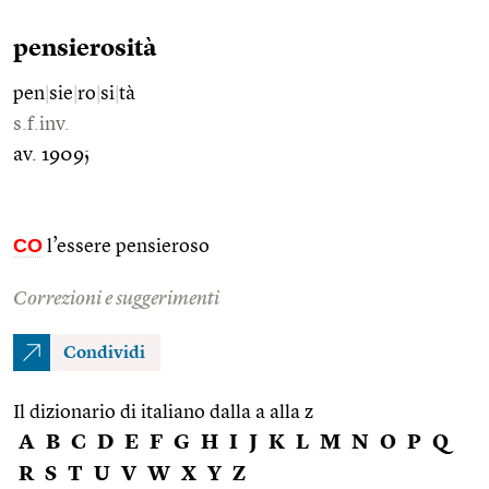
pensierosità
pen
|
sie
|
ro
|
si
|
tà
s.f.inv.
av. 1909;
CO
l’essere pensieroso
Correzioni e suggerimenti
Condividi
Il dizionario di italiano dalla a alla z
A
B
C
D
E
F
G
H
I
J
K
L
M
N
O
P
Q
R
S
T
U
V
W
X
Y
Z