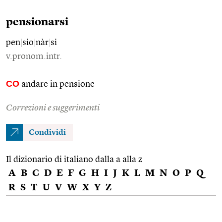
pensionarsi
pen
|
sio
|
nàr
|
si
v.pronom.intr.
CO
andare in pensione
Correzioni e suggerimenti
Condividi
Il dizionario di italiano dalla a alla z
A
B
C
D
E
F
G
H
I
J
K
L
M
N
O
P
Q
R
S
T
U
V
W
X
Y
Z