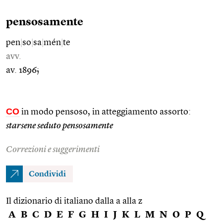
pensosamente
pen
|
so
|
sa
|
mén
|
te
avv.
av. 1896;
CO
in modo pensoso, in atteggiamento assorto:
starsene seduto pensosamente
Correzioni e suggerimenti
Condividi
Il dizionario di italiano dalla a alla z
A
B
C
D
E
F
G
H
I
J
K
L
M
N
O
P
Q