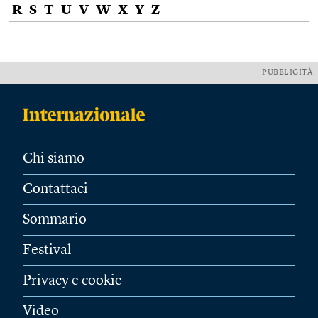
R
S
T
U
V
W
X
Y
Z
PUBBLICITÀ
Chi siamo
Contattaci
Sommario
Festival
Privacy e cookie
Video