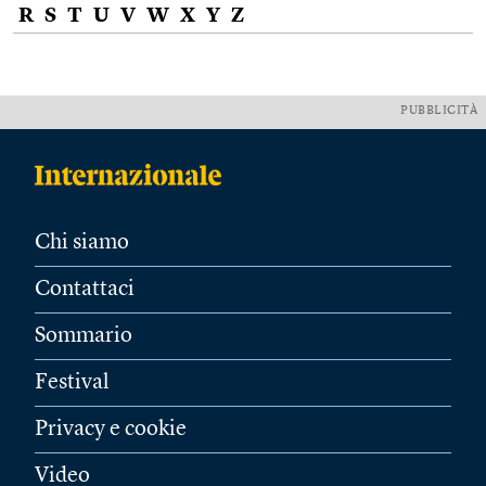
R
S
T
U
V
W
X
Y
Z
PUBBLICITÀ
Chi siamo
Contattaci
Sommario
Festival
Privacy e cookie
Video