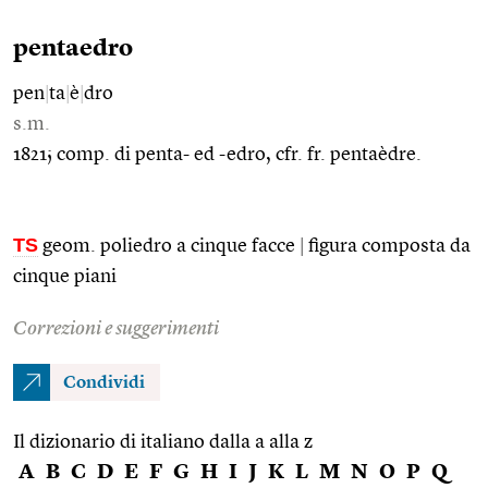
pentaedro
pen
|
ta
|
è
|
dro
s.m.
1821; comp. di penta- ed -edro, cfr. fr. pentaèdre.
TS
geom. poliedro a cinque facce
|
figura composta da
cinque piani
Correzioni e suggerimenti
Condividi
Il dizionario di italiano dalla a alla z
A
B
C
D
E
F
G
H
I
J
K
L
M
N
O
P
Q