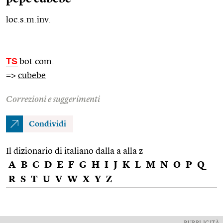
loc.s.m.inv.
TS
bot.com.
=>
cubebe
Correzioni e suggerimenti
Condividi
Il dizionario di italiano dalla a alla z
A
B
C
D
E
F
G
H
I
J
K
L
M
N
O
P
Q
R
S
T
U
V
W
X
Y
Z