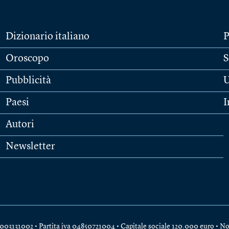
Dizionario italiano
P
Oroscopo
S
Pubblicità
U
Paesi
I
Autori
Newsletter
e 04003131002 • Partita iva 04850721004 • Capitale sociale 120.000 euro •
No