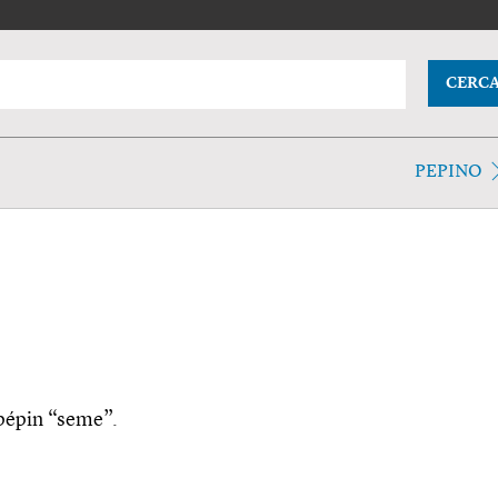
CERC
PEPINO
i pépin “seme”.