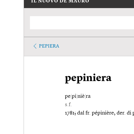
IL NUOVO DE MAURO
PEPIERA
pepiniera
pe
|
pi
|
niè
|
ra
s.f.
1781; dal fr. pépinière, der. d