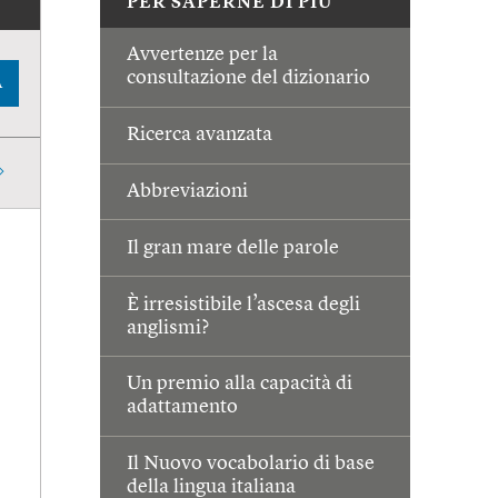
PER SAPERNE DI PIÙ
Avvertenze per la
consultazione del dizionario
A
Ricerca avanzata
Abbreviazioni
Il gran mare delle parole
È irresistibile l’ascesa degli
anglismi?
Un premio alla capacità di
adattamento
Il Nuovo vocabolario di base
della lingua italiana