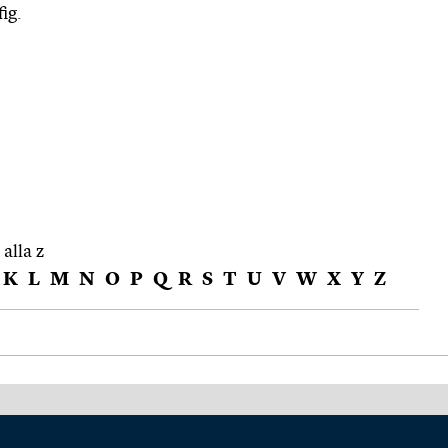
ig.
 alla z
K
L
M
N
O
P
Q
R
S
T
U
V
W
X
Y
Z