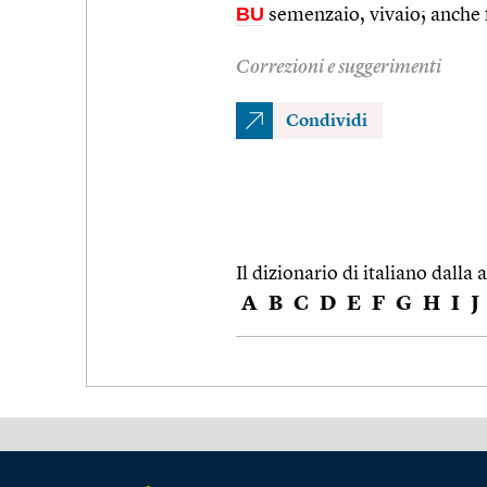
BU
semenzaio, vivaio; anche f
Correzioni e suggerimenti
Condividi
Il dizionario di italiano dalla a
A
B
C
D
E
F
G
H
I
J