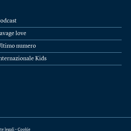
odcast
avage love
ltimo numero
nternazionale Kids
te legali
•
Cookie