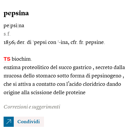
pepsina
pe
|
psì
|
na
s.f.
1
2
1856; der. di
pepsi con
-ina, cfr. fr. pepsine.
TS
biochim.
enzima proteolitico del succo gastrico , secreto dalla
mucosa dello stomaco sotto forma di pepsinogeno ,
che si attiva a contatto con l’acido cloridrico dando
origine alla scissione delle proteine
Correzioni e suggerimenti
Condividi