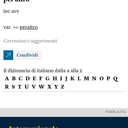
loc.avv.
var. =>
peraltro
Correzioni e suggerimenti
Condividi
Il dizionario di italiano dalla a alla z
A
B
C
D
E
F
G
H
I
J
K
L
M
N
O
P
Q
R
S
T
U
V
W
X
Y
Z
PUBBLICITÀ