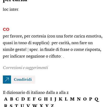
loc.inter.
CO
per favore, per cortesia (con una forte carica emotiva,
quasi in tono di supplica): per carità, non fare un
simile gesto!
|
spec.
in finale di frase o come risposta,
per indicare negazione o rifiuto:
.
Correzioni e suggerimenti
Condividi
Il dizionario di italiano dalla a alla z
A
B
C
D
E
F
G
H
I
J
K
L
M
N
O
P
Q
R
S
T
U
V
W
X
Y
Z