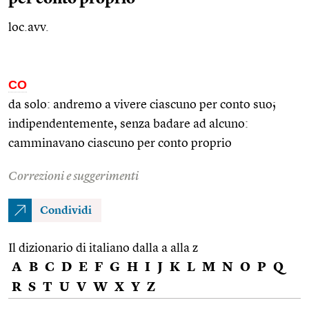
loc.avv.
CO
da solo: andremo a vivere ciascuno per conto suo;
indipendentemente, senza badare ad alcuno:
camminavano ciascuno per conto proprio
Correzioni e suggerimenti
Condividi
Il dizionario di italiano dalla a alla z
A
B
C
D
E
F
G
H
I
J
K
L
M
N
O
P
Q
R
S
T
U
V
W
X
Y
Z