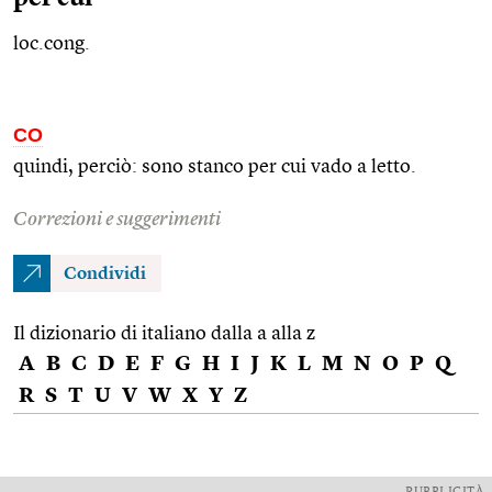
loc.cong.
CO
quindi, perciò: sono stanco per cui vado a letto.
Correzioni e suggerimenti
Condividi
Il dizionario di italiano dalla a alla z
A
B
C
D
E
F
G
H
I
J
K
L
M
N
O
P
Q
R
S
T
U
V
W
X
Y
Z