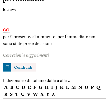
loc.avv.
CO
per il presente, al momento: per l’immediato non
sono state prese decisioni.
Correzioni e suggerimenti
Condividi
Il dizionario di italiano dalla a alla z
A
B
C
D
E
F
G
H
I
J
K
L
M
N
O
P
Q
R
S
T
U
V
W
X
Y
Z