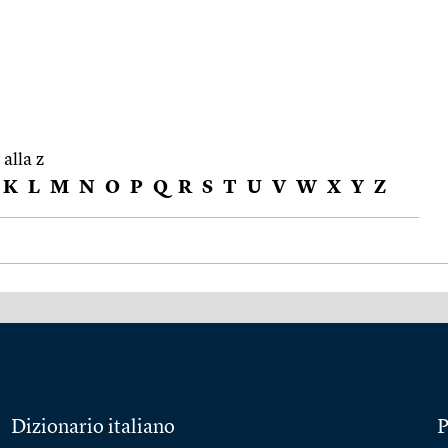
 alla z
K
L
M
N
O
P
Q
R
S
T
U
V
W
X
Y
Z
Dizionario italiano
P