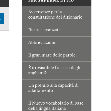
PER SAPERNE DI PIÙ
Avvertenze per la
consultazione del dizionario
A
Ricerca avanzata
Abbreviazioni
Il gran mare delle parole
È irresistibile l’ascesa degli
anglismi?
Un premio alla capacità di
adattamento
Il Nuovo vocabolario di base
della lingua italiana