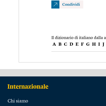
Condividi
Il dizionario di italiano dalla a
A
B
C
D
E
F
G
H
I
J
Chi siamo