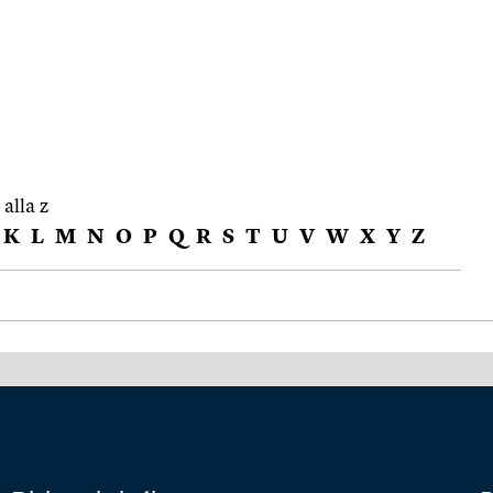
 alla z
K
L
M
N
O
P
Q
R
S
T
U
V
W
X
Y
Z