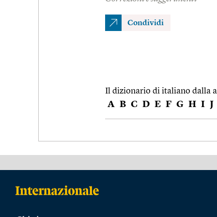
Condividi
Il dizionario di italiano dalla a
A
B
C
D
E
F
G
H
I
J