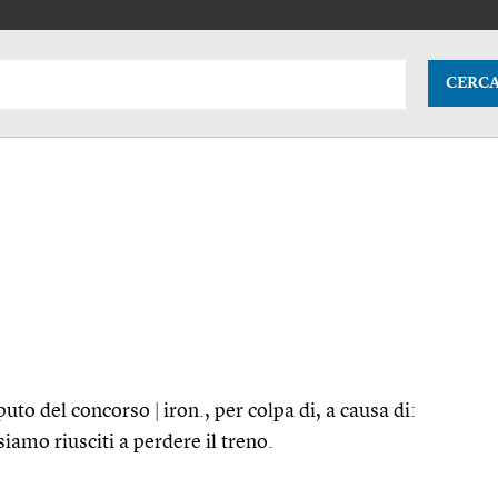
CERC
aputo del concorso
|
iron.
, per colpa di, a causa di:
siamo riusciti a perdere il treno.