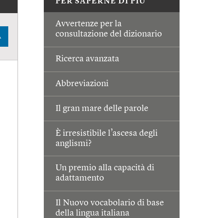
PER SAPERNE DI PIÙ
Avvertenze per la
consultazione del dizionario
A
Ricerca avanzata
Abbreviazioni
Il gran mare delle parole
È irresistibile l’ascesa degli
anglismi?
Un premio alla capacità di
adattamento
Il Nuovo vocabolario di base
della lingua italiana