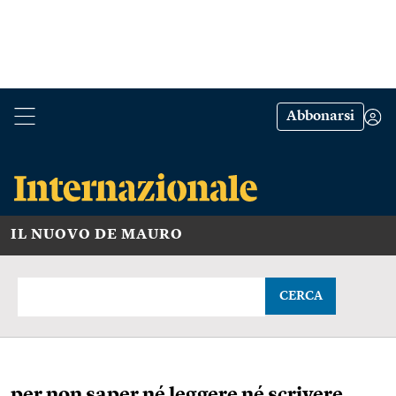
Abbonarsi
IL NUOVO DE MAURO
CERCA
per non saper né leggere né scrivere