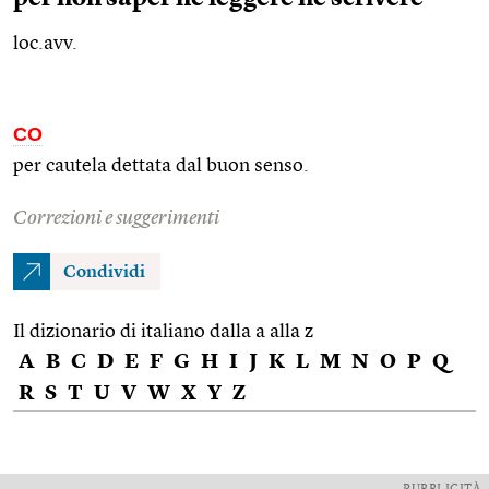
loc.avv.
CO
per cautela dettata dal buon senso.
Correzioni e suggerimenti
Condividi
Il dizionario di italiano dalla a alla z
A
B
C
D
E
F
G
H
I
J
K
L
M
N
O
P
Q
R
S
T
U
V
W
X
Y
Z