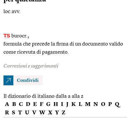
loc.avv.
TS
burocr.
,
formula che precede la firma di un documento valido
come ricevuta di pagamento.
Correzioni e suggerimenti
Condividi
Il dizionario di italiano dalla a alla z
A
B
C
D
E
F
G
H
I
J
K
L
M
N
O
P
Q
R
S
T
U
V
W
X
Y
Z